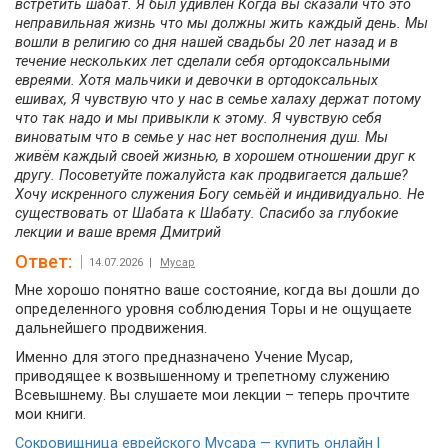
встретить шабат. Я был удивлён Когда вы сказали что это
неправильная жизнь что мы должны жить каждый день. Мы
вошли в религию со дня нашей свадьбы 20 лет назад и в
течение нескольких лет сделали себя ортодоксальными
евреями. Хотя мальчики и девочки в ортодоксальных
ешивах, Я чувствую что у нас в семье халаху держат потому
что так надо и мы привыкли к этому. Я чувствую себя
виноватым что в семье у нас нет восполнения душ. Мы
живём каждый своей жизнью, в хорошем отношении друг к
другу. Посоветуйте пожалуйста как продвигается дальше?
Хочу искренного служения Богу семьёй и индивидуально. Не
существовать от Шабата к Шабату. Спасибо за глубокие
лекции и ваше время Дмитрий
Ответ:
14.07.2026 |
Мусар
Мне хорошо понятно ваше состояние, когда вы дошли до
определенного уровня соблюдения Торы и не ощущаете
дальнейшего продвижения.
Именно для этого предназначено Учение Мусар,
приводящее к возвышенному и трепетному служению
Всевышнему. Вы слушаете мои лекции – теперь прочтите
мои книги.
Сокровищница еврейского Мусара — купить онлайн |