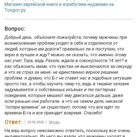
Магазин еврейской книги и атрибутики иудаизма на
Толдот.ру
Вопрос:
Добрый день. объясните пожалуйста, почему мужчины при
возникновении проблем уходят в себя и отдаляются от
людей, которые им дороги? правильно ли я поступаю, что
верю в лучшее и жду? можно ли сказать, что именно этому
нас учит Тора, ведь Рахель ждала в совокупности 14 лет? и
как объяснить маме, что чувства не выключаются за секунду
и что ее страх за меня- не единственно верное решение
проблем. я думаю, что Б-г не ставит нас в подобные ситуации
просто так, а чтобы научить чему-то, ведь в тишине человек
задумывается о собственных изъянах и тех паттернах
поведения, которые мешают ему двигаться дальше, даже
если раньше они работали. и что на самом деле, никакой
"потери времени" не существует, потому что все идет по
времени Б-га и все приходит вовремя. Спасибо!
Ответ:
24.06.2026 |
Мусар
На ваш вопрос невозможно ответить, поскольку все очень
индивидуально. Из чего вы взяли, что мужчины уходят в