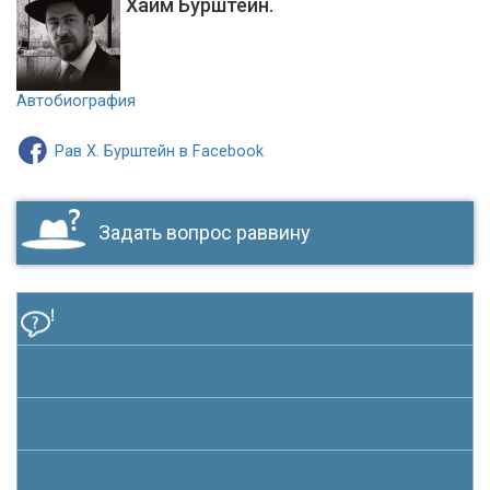
Хаим Бурштейн.
Автобиография
Рав Х. Бурштейн в Facebook
Задать вопрос раввину
Все темы
Толкование писания
Межконфессиональный диалог
Долг умершим