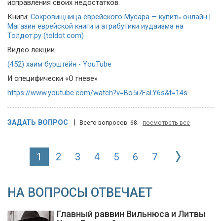
исправления своих недостатков.
Книги:
Сокровищница еврейского Мусара — купить онлайн |
Магазин еврейской книги и атрибутики иудаизма на
Толдот.ру (toldot.com)
Видео лекции
(452) хаим бурштейн - YouTube
И специфически «О гневе»
https://www.youtube.com/watch?v=Bo5i7FaLY6s&t=14s
ЗАДАТЬ ВОПРОС
|
Всего вопросов: 68.
посмотреть все
1
2
3
4
5
6
7
НА ВОПРОСЫ ОТВЕЧАЕТ
Главный раввин Вильнюса и Литвы