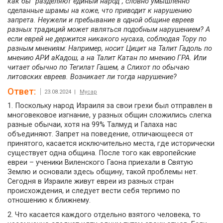
как бы "разделяют единый народ", словно умышленно
сделанные шрамы на коже, что приводит к нарушению
запрета. Неужели и пребывание в одной общине евреев
разных традиций может являться подобным нарушением? А
если еврей не держится никакого нусаха, соблюдая Тору по
разным мнениям: Например, носит Цицит на Талит Гадоль по
мнению АРИ аКадош, а на Талит Катан по мнению ГРА. Или
читает обычно по Тегилат Гашем, а Слихот по обычаю
литовских евреев. Возникает ли тогда нарушение?
Ответ:
23.08.2024 |
Мусар
1. Поскольку народ Израиля за свои грехи был отправлен в
многовековое изгнание, у разных общин сложились слегка
разные обычаи, хотя на 99% Талмуд и Галаха нас
объединяют. Запрет на поведение, отличающееся от
принятого, касается исключительно места, где исторически
существует одна община. После того как европейские
евреи – ученики Виленского Гаона приехали в Святую
Землю и основали здесь общину, такой проблемы нет.
Сегодня в Израиле живут евреи из разных стран
происхождения, и следует вести себя терпимо по
отношению к ближнему.
2. Что касается каждого отдельно взятого человека, то