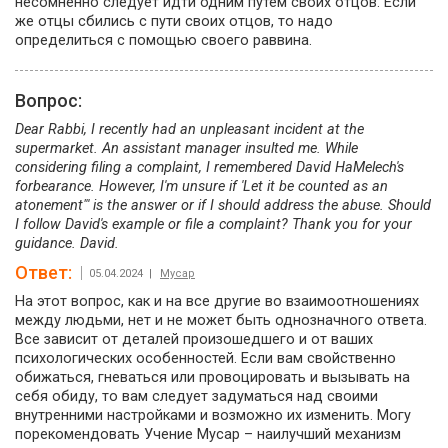
несомненно следует идти одним путем своих отцов. Если
же отцы сбились с пути своих отцов, то надо
определиться с помощью своего раввина.
Вопрос:
Dear Rabbi, I recently had an unpleasant incident at the
supermarket. An assistant manager insulted me. While
considering filing a complaint, I remembered David HaMelech's
forbearance. However, I'm unsure if 'Let it be counted as an
atonement"' is the answer or if I should address the abuse. Should
I follow David's example or file a complaint? Thank you for your
guidance. David.
Ответ:
05.04.2024 |
Мусар
На этот вопрос, как и на все другие во взаимоотношениях
между людьми, нет и не может быть однозначного ответа.
Все зависит от деталей произошедшего и от ваших
психологических особенностей. Если вам свойственно
обижаться, гневаться или провоцировать и вызывать на
себя обиду, то вам следует задуматься над своими
внутренними настройками и возможно их изменить. Могу
порекомендовать Учение Мусар – наилучший механизм