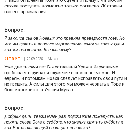
И ваши оппоненты тоже это оценят и поймут. И в любом
случае поступать возможно только согласно УК страны
вашего проживания.
Вопрос:
7 законов сынов Ноевых это правила праведности гоев. Но
что им делать в вопросе жертвоприношения за грех и где и
как им поклонятся Всевышнему?
Ответ:
22.09.2025 |
Мусар
Уже две тысячи лет Б-жественный Храм в Иерусалиме
пребывает в руинах и служение в нем невозможно. И
евреям, и потомкам Ноаха следует исправлять свои пути и
не грешить. А силы для этого мы можем черпать в Торе и
более конкретно в Учении Мусар.
Вопрос:
Добрый день. Уважаемый рав, подскажите пожалуста, как
понять слова Бога о субботе, что значит святить субботу и
как Бог освящающий освящает человека?