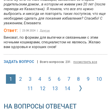
родительским домом , в котором не живем уже 20 лет (после
переезда из Казахстана). Я поняла, что все это нужно
выбросить и никогда не повторять таких поступков, что еще
необходимо сделать для покаяния избавления? Спасибо! С
уважением, Елизавета.
Ответ:
23.08.2024 |
Другое
Виноват, по формам для выпечки и связанными с этим
ночными кошмарами, специалистом не являюсь. Желаю
вам здоровья и хороших снов!
ЗАДАТЬ ВОПРОС
|
Всего вопросов: 231.
посмотреть все
1
2
3
4
5
6
7
8
9
10
11
12
13
14
НА ВОПРОСЫ ОТВЕЧАЕТ