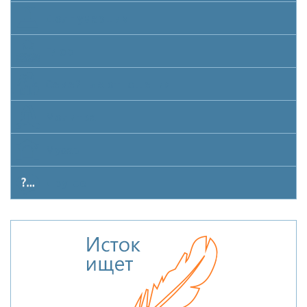
Долг умершим
Гиюр
Семейные отношения
Молитва
Мусар
Другое