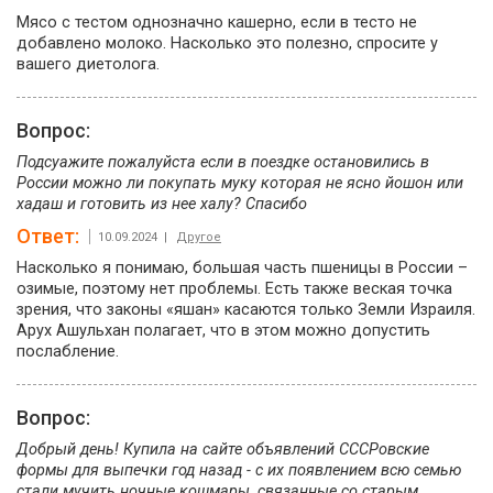
Мясо с тестом однозначно кашерно, если в тесто не
добавлено молоко. Насколько это полезно, спросите у
вашего диетолога.
Вопрос:
Подсуажите пожалуйста если в поездке остановились в
России можно ли покупать муку которая не ясно йошон или
хадаш и готовить из нее халу? Спасибо
Ответ:
10.09.2024 |
Другое
Насколько я понимаю, большая часть пшеницы в России –
озимые, поэтому нет проблемы. Есть также веская точка
зрения, что законы «яшан» касаются только Земли Израиля.
Арух Ашульхан полагает, что в этом можно допустить
послабление.
Вопрос:
Добрый день! Купила на сайте объявлений СССРовские
формы для выпечки год назад - с их появлением всю семью
стали мучить ночные кошмары, связанные со старым