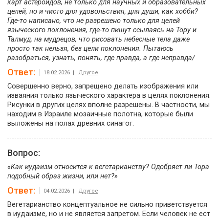
карт астероидов, не только для научных и образовательных
целей, но и чисто для удовольствия, для души, как хобби?
Где-то написано, что не разрешено только для целей
языческого поклонения, где-то пишут ссылаясь на Тору и
Талмуд, на мудрецов, что рисовать небесные тела даже
просто так нельзя, без цели поклонения. Пытаюсь
разобраться, узнать, понять, где правда, а где неправда/
Ответ:
18.02.2026 |
Другое
Совершенно верно, запрещено делать изображения или
изваяния только языческого характера в целях поклонения.
Рисунки в других целях вполне разрешены. В частности, мы
находим в Израиле мозаичные полотна, которые были
выложены на полах древних синагог.
Вопрос:
«Как иудаизм относится к вегетарианству? Одобряет ли Тора
подобный образ жизни, или нет?»
Ответ:
04.02.2026 |
Другое
Вегетарианство концептуальное не сильно приветствуется
в иудаизме, но и не является запретом. Если человек не ест