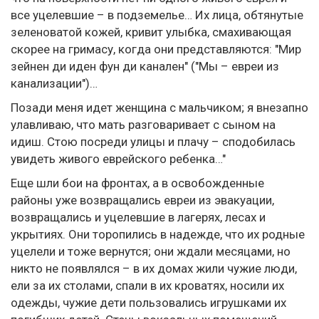
все уцелевшие – в подземелье… Их лица, обтянутые
зеленоватой кожей, кривит улыбка, смахивающая
скорее на гримасу, когда они представляются: "Мир
зейнен ди иден фун ди канален" ("Мы – евреи из
канализации")…
Позади меня идет женщина с мальчиком; я внезапно
улавливаю, что мать разговаривает с сыном на
идиш. Стою посреди улицы и плачу – сподобилась
увидеть живого еврейского ребенка…"
Еще шли бои на фронтах, а в освобожденные
районы уже возвращались евреи из эвакуации,
возвращались и уцелевшие в лагерях, лесах и
укрытиях. Они торопились в надежде, что их родные
уцелели и тоже вернутся; они ждали месяцами, но
никто не появлялся – в их домах жили чужие люди,
ели за их столами, спали в их кроватях, носили их
одежды, чужие дети пользовались игрушками их