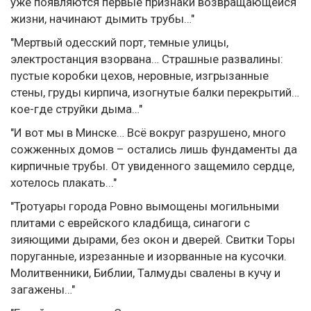
уже появляются первые признаки возвращающейся
жизни, начинают дымить трубы…"
"Мертвый одесский порт, темные улицы,
электростанция взорвана… Страшные развалины:
пустые коробки цехов, неровные, изгрызанные
стены, груды кирпича, изогнутые балки перекрытий…
кое-где струйки дыма…"
"И вот мы в Минске… Всё вокруг разрушено, много
сожженных домов – остались лишь фундаменты да
кирпичные трубы. От увиденного защемило сердце,
хотелось плакать..."
"Тротуары города Ровно вымощены могильными
плитами с еврейского кладбища, синагоги с
зияющими дырами, без окон и дверей. Свитки Торы
поруганные, изрезанные и изорванные на кусочки.
Молитвенники, Библии, Талмуды свалены в кучу и
загажены…"