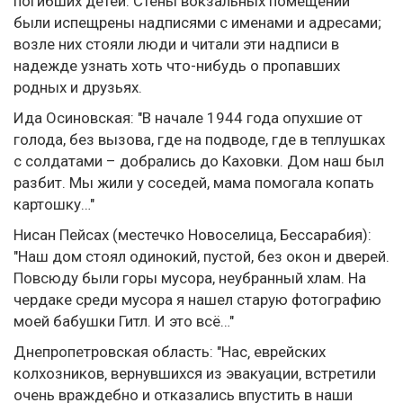
погибших детей. Стены вокзальных помещений
были испещрены надписями с именами и адресами;
возле них стояли люди и читали эти надписи в
надежде узнать хоть что-нибудь о пропавших
родных и друзьях.
Ида Осиновская: "В начале 1944 года опухшие от
голода, без вызова, где на подводе, где в теплушках
с солдатами – добрались до Каховки. Дом наш был
разбит. Мы жили у соседей, мама помогала копать
картошку…"
Нисан Пейсах (местечко Новоселица, Бессарабия):
"Наш дом стоял одинокий, пустой, без окон и дверей.
Повсюду были горы мусора, неубранный хлам. На
чердаке среди мусора я нашел старую фотографию
моей бабушки Гитл. И это всё…"
Днепропетровская область: "Нас‚ еврейских
колхозников‚ вернувшихся из эвакуации‚ встретили
очень враждебно и отказались впустить в наши