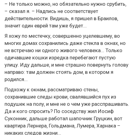
– Не только можно‚ но обязательно нужно срубить‚
– сказал я. – Надпись не соответствует
действительности. Видишь‚ я пришел в Браилов‚
значит один еврей там уже будет...
Я хожу по местечку‚ совершенно уцелевшему‚ во
многих домах сохранились даже стекла в окнах‚ но
не встречаю ни одного живого человека... Только
одичавшие кошки изредка перебегают пустую
улицу. Иду дальше‚ и мне страшно повернуть голову
направо: там должен стоять дом‚ в котором я
родился...
Подхожу к окнам, рассматриваю стены‚
сохранившие следы крови‚ свалявшийся пух из
подушек на полу‚ и мне не о чем уже расспрашивать.
Да и кого спросить? По соседству жил Иосиф
Суконник‚ дальше работал шапочник Груцкин‚ вот
квартира Лернера‚ Гольдмана‚ Лумера‚ Харнака –
никаких следов жизни...