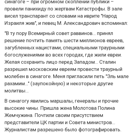
синагоге – при огромном скоплении публики –
провели панихиду по жертвам Катастрофы. В зале
висел транспарант со словами на иврите "Народ
Израиля жив", и певец М. Александрович вспоминал:
"В ту пору Всемирный совет раввинов… принял
решение почтить память шести миллионов евреев,
загубленных нацистами, специальными траурными
богослужениями во всех городах, где жили евреи.
Желая сохранить лицо перед Западом… Сталин
разрешил московским евреям провести траурный
молебен в синагоге. Меня пригласили петь "Эль мале
рахамим…" (заупокойную) и некоторые другие
молитвы…
В синагогу явились маршалы, генералы и прочие
высокие чины. Пришла жена Молотова Полина
Жемчужина. Почтили своим присутствием
представители ЦК партии и Совета министров…
Журналистам разрешено было фотографировать.