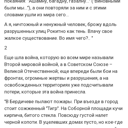
покаяния: "Ашамну, багадну, газалну…" ("Виновными
были мы…"), а они повторяли за ним и с этими
словами ушли из мира сего…
А я, ничтожный и ненужный человек, брожу вдоль
разрушенных улиц Рокитно как тень. Влачу свое
жалкое существование. Во имя чего?.. "
2
Еще шла война, которую во всем мире называли
Второй мировой войной, а в Советском Союзе –
Великой Отечественной; еще впереди были бои на
фронтах, огромные жертвы и разрушения, а на
освобожденных территориях уже подсчитывали
потери, которые эта война принесла.
"В Бердичеве пылают пожары. При въезде в город
стоит сожженный "Тигр". На Соборной площади кучи
кирпича, битого стекла. Повсюду густой налет
черной копоти. В уцелевших домах пусто, но кое-где