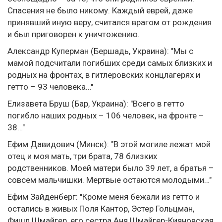
Спасения не было никому. Каждый еврей, даже
принявший иную веру, считался врагом от рождения
и был приговорен к уничтожению.
Александр Куперман (Бершадь, Украина): "Мы с
мамой подсчитали погибших среди самых близких и
родных на фронтах, в гитлеровских концлагерях и
гетто – 93 человека…"
Елизавета Бруш (Бар, Украина): "Всего в гетто
погибло наших родных – 106 человек, на фронте –
38…"
Ефим Давидович (Минск): "В этой могиле лежат мой
отец и моя мать, три брата, 78 близких
родственников. Моей матери было 39 лет, а братья –
совсем мальчишки. Мертвые остаются молодыми…"
Ефим Зайденберг: "Кроме меня бежали из гетто и
остались в живых Поля Кантор, Эстер Гольцман,
Фишл Шмайгер, его сестра Аня Шмайгер-Кияновская