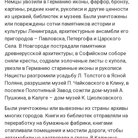
Немцы увозили в Германию иконы, фарфор, бронзу,
картины, редкие книги, рукописи и другие ценности
из церквей, библиотек и музеев. Были уничтожены
или повреждены сотни памятников истории и
культуры Ленинграда, архитектурные ансамбли его
пригородов – Павловска, Петергофа и Царского
Села. В Новгороде пострадали памятники
древнерусской архитектуры; в Софийском соборе
сняли кресты, содрали золоченые листы с купола,
увезли в Германию старинные иконы и рукописи.
Нацисты разгромили усадьбу Л. Толстого в Ясной
Поляне, разрушили музей П. Чайковского в Клину, в
поселке Полотняный Завод сожгли дом-музей А.
Пушкина, в Калуге – дом-музей К. Циолковского.
Были уничтожены или вывезены из страны архивы
многих городов. Книги из библиотек отправляли на
переработку на бумажные фабрики, книгами
отапливали помещения и мостили дороги, чтобы
автомобили не застревали в грязи. В Калинине