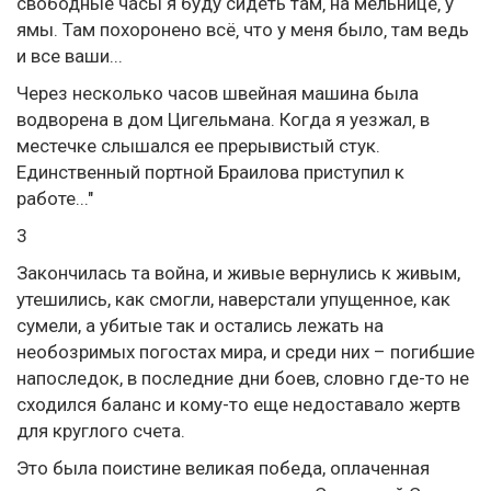
свободные часы я буду сидеть там‚ на мельнице‚ у
ямы. Там похоронено всё‚ что у меня было‚ там ведь
и все ваши...
Через несколько часов швейная машина была
водворена в дом Цигельмана. Когда я уезжал‚ в
местечке слышался ее прерывистый стук.
Единственный портной Браилова приступил к
работе..."
3
Закончилась та война, и живые вернулись к живым,
утешились, как смогли, наверстали упущенное, как
сумели, а убитые так и остались лежать на
необозримых погостах мира, и среди них – погибшие
напоследок, в последние дни боев, словно где-то не
сходился баланс и кому-то еще недоставало жертв
для круглого счета.
Это была поистине великая победа, оплаченная