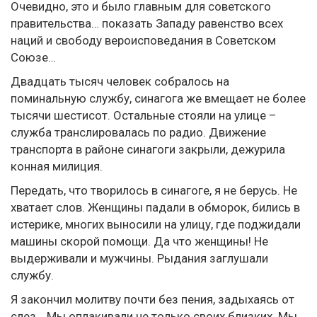
Очевидно, это и было главным для советского
правительства… показать Западу равенство всех
наций и свободу вероисповедания в Советском
Союзе…
Двадцать тысяч человек собралось на
поминальную службу, синагога же вмещает не более
тысячи шестисот. Остальные стояли на улице –
служба транслировалась по радио. Движение
транспорта в районе синагоги закрыли, дежурила
конная милиция.
Передать, что творилось в синагоге, я не берусь. Не
хватает слов. Женщины падали в обморок, бились в
истерике, многих выносили на улицу, где поджидали
машины скорой помощи. Да что женщины! Не
выдерживали и мужчины. Рыдания заглушали
службу.
Я закончил молитву почти без пения, задыхаясь от
слез… Мы оплакивали не только своих близких. Мы