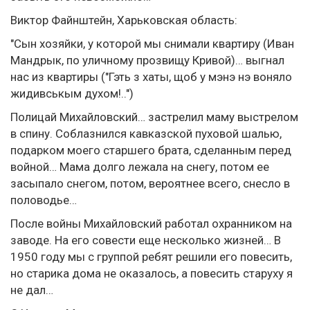
Виктор Файнштейн, Харьковская область:
"Сын хозяйки, у которой мы снимали квартиру (Иван
Мандрык, по уличному прозвищу Кривой)… выгнал
нас из квартиры ("Гэть з хаты, щоб у мэнэ нэ воняло
жидивськым духом!..")
Полицай Михайловский… застрелил маму выстрелом
в спину. Соблазнился кавказской пуховой шалью,
подарком моего старшего брата, сделанным перед
войной… Мама долго лежала на снегу, потом ее
засыпало снегом, потом, вероятнее всего, снесло в
половодье…
После войны Михайловский работал охранником на
заводе. На его совести еще несколько жизней… В
1950 году мы с группой ребят решили его повесить,
но старика дома не оказалось, а повесить старуху я
не дал…