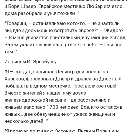
и Боря Шраер. Еврейское местечко Любар исчезло,
дома разобрали и уничтожили…"
"Товарищ, – останавливаю кого-то, – не знаете ли
вы, где здесь можно встретить евреев?" – "Жидов?
– В меня упирается пристальный, изучающий взгляд.
Затем указательный палец тычет в небо: – Они все
там…"
Из писем И. Эренбургу:
"Я – солдат, защищал Ленинград и воевал за
Харьков, форсировал Днепр и дрался за Днестр. Я
побывал в родном местечке. Горе, великое горе!
Вместо жителей я нашел яму возле
железнодорожной насыпи, где расстреляно и
живьем закопано 1700 человек. Все, кто остался в
живых… две обезумевшие от ужаса женщины и
несколько детей…"
"Я проехал почти всю Эстонию, Литву и Польшу, и