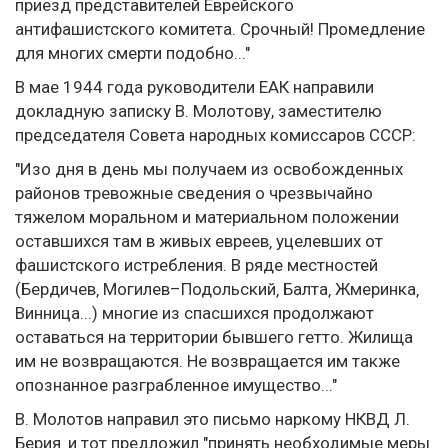
приезд представителей Еврейского
антифашистского комитета. Срочный! Промедление
для многих смерти подобно..."
В мае 1944 года руководители ЕАК направили
докладную записку В. Молотову, заместителю
председателя Совета народных комиссаров СССР:
"Изо дня в день мы получаем из освобожденных
районов тревожные сведения о чрезвычайно
тяжелом моральном и материальном положении
оставшихся там в живых евреев‚ уцелевших от
фашистского истребления. В ряде местностей
(Бердичев‚ Могилев–Подольский‚ Балта‚ Жмеринка‚
Винница...) многие из спасшихся продолжают
оставаться на территории бывшего гетто. Жилища
им не возвращаются. Не возвращается им также
опознанное разграбленное имущество..."
В. Молотов направил это письмо наркому НКВД Л.
Берия‚ и тот предложил "принять необходимые меры