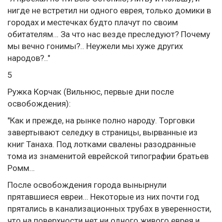
нигде не встретил ни одного еврея, только домики в
городах и местечках будто плачут по своим
обитателям… За что нас везде преследуют? Почему
мы вечно гонимы?.. Неужели мы хуже других
народов?.."
5
Ружка Корчак (Вильнюс, первые дни после
освобождения):
"Как и прежде, на рынке полно народу. Торговки
завертывают селедку в страницы, вырванные из
книг Танаха. Под лотками свалены разодранные
тома из знаменитой еврейской типографии братьев
Ромм…
После освобождения города вынырнули
прятавшиеся евреи… Некоторые из них почти год
прятались в канализационных трубах в уверенности,
что на поверхности нет ни одного живого еврея и