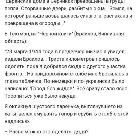
"Еврейские дома в Серниках превращены в груды
пепла. Оторванные двери, разбитые окна… Земля, на
которой раньше возвышалась синагога, распахана и
превращена в огороды…"
Е. Гехтман, из "Черной книги" (Браилов, Винницкая
область):
"23 марта 1944 года в предвечерний час я увидел
издали Браилов... Триста километров пришлось
одолеть‚ пока я добрался сюда с другого участка
фронта... На придорожном столбе мне бросилась в
глаза табличка. По-немецки и по-украински было
написано: "Город без жидов". Всё сразу стало ясно.
Торопиться уже было некуда.
Я окликнул шустрого паренька‚ выглянувшего из
хаты‚ велел ему взять топор и срубить столб с этой
надписью.
– Разве можно это сделать‚ дядя?