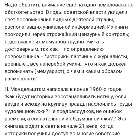
Надо обратить внимание еще на одно немаловажное
обстоятельство. В годы советской власти увидели
свет воспоминания видных деятелей страны,
располагавших уникальной информацией. Их книги
проходили через строжайший цензурный контроль;
содержание их мемуаров трудно считать
достоверным, так как – по определению
современника – "историки, партийные журналисты,
военные… все наперебой учили… что и как должен
вспоминать (мемуарист), о чем и каким образом
размышлять".
Н. Мандельштам написала в конце 1960-х годов:
"Как будут историки восстанавливать истину, если
везде и всюду на крупицу правды наслоились груды
чудовищной лжи? Не предрассудков, не ошибок
времени, а сознательной и обдуманной лжи?.." Эта
книга выходит в свет в начале 21 века, когда
историки получили доступ во многие советские