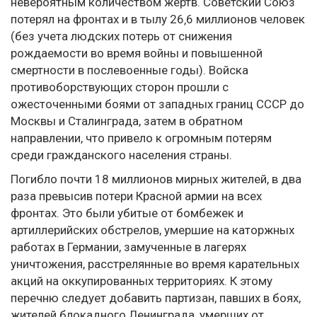
невероятным количеством жертв. Советский Союз
потерял на фронтах и в тылу 26‚6 миллионов человек
(без учета людских потерь от снижения
рождаемости во время войны и повышенной
смертности в послевоенные годы). Войска
противоборствующих сторон прошли с
ожесточенными боями от западных границ СССР до
Москвы и Сталинграда, затем в обратном
направлении, что привело к огромным потерям
среди гражданского населения страны.
Погибло почти 18 миллионов мирных жителей, в два
раза превысив потери Красной армии на всех
фронтах. Это были убитые от бомбежек и
артиллерийских обстрелов, умершие на каторжных
работах в Германии, замученные в лагерях
уничтожения, расстрелянные во время карательных
акций на оккупированных территориях. К этому
перечню следует добавить партизан, павших в боях,
жителей блокадного Ленинграда, умерших от