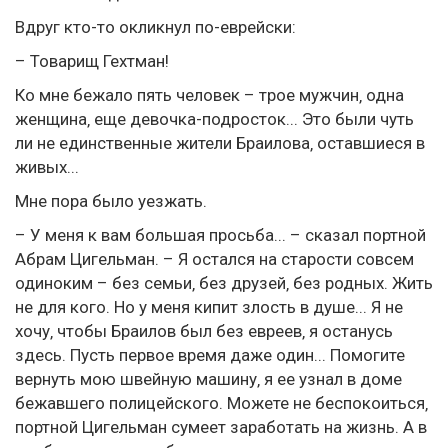
Вдруг кто-то окликнул по-еврейски:
– Товарищ Гехтман!
Ко мне бежало пять человек – трое мужчин‚ одна
женщина‚ еще девочка-подросток... Это были чуть
ли не единственные жители Браилова‚ оставшиеся в
живых...
Мне пора было уезжать.
– У меня к вам большая просьба... – сказал портной
Абрам Цигельман. – Я остался на старости совсем
одиноким – без семьи‚ без друзей‚ без родных. Жить
не для кого. Но у меня кипит злость в душе... Я не
хочу‚ чтобы Браилов был без евреев‚ я останусь
здесь. Пусть первое время даже один... Помогите
вернуть мою швейную машину‚ я ее узнал в доме
бежавшего полицейского. Можете не беспокоиться‚
портной Цигельман сумеет заработать на жизнь. А в