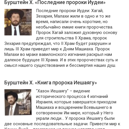
Бурштейн Х. «Последние пророки Иудеи»
Последние пророки Иудеи: Хагай,
Зехария, Малахи жили в одно и то же
время, написали очень короткие, но
необычайно емкие книги пророчества.
Пророк Хагай заложил духовную основу
для строительства II Храма, пророк
Зехария предупреждал, что II Храм будет разрушен и
лишь III Храм приведет мир к Дням Машиаха. Пророк
Малахи во мраке вавилонского изгнания раскрыл нам
далекое будущее III Храма. И в этих пророчествах суть и
смысл нашего существования и бессмертия наших душ.
Бурштейн Х. «Книга пророка Иешаягу»
"Хазон Иешаягу" – видение
исторического процесса 4 изгнаний
Израиля, которые завершатся приходом
Машиаха и воцарением Всевышнего в
сотворенном Им мире, который у Него
украли люди... У пророка Иешаягу были
две основные последовательные задачи. Привести мир к