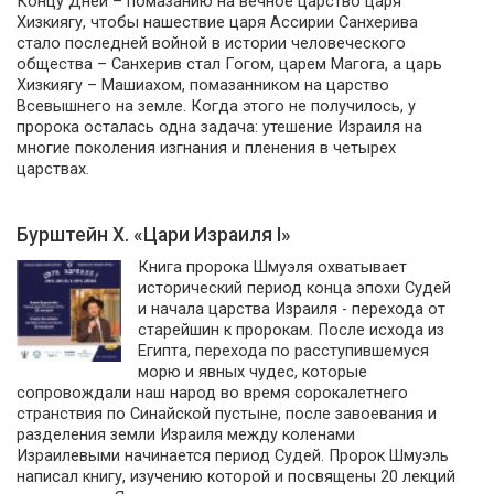
Концу Дней – помазанию на вечное царство царя
Хизкиягу, чтобы нашествие царя Ассирии Санхерива
стало последней войной в истории человеческого
общества – Санхерив стал Гогом, царем Магога, а царь
Хизкиягу – Машиахом, помазанником на царство
Всевышнего на земле. Когда этого не получилось, у
пророка осталась одна задача: утешение Израиля на
многие поколения изгнания и пленения в четырех
царствах.
Бурштейн Х. «Цари Израиля I»
Книга пророка Шмуэля охватывает
исторический период конца эпохи Судей
и начала царства Израиля - перехода от
старейшин к пророкам. После исхода из
Египта, перехода по расступившемуся
морю и явных чудес, которые
сопровождали наш народ во время сорокалетнего
странствия по Синайской пустыне, после завоевания и
разделения земли Израиля между коленами
Израилевыми начинается период Судей. Пророк Шмуэль
написал книгу, изучению которой и посвящены 20 лекций