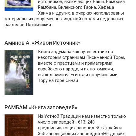
источников, включающих Раши, Рамбама,
Рамбана, Виленского Гаона, Хафеца
Хаима и других, в очерках использованы
материалы из современных изданий на темы недельных
разделов Пятикнижия.
Аминов А. «Живой Источник»
Книга задумана как путешествие по
некоторым страницам Письменной Торы,
вместе с праотцами и праматерями
еврейского народа, и их потомками,
вышедшими из Египта и получившими
Тору на горе Синай.
РАМБАМ «Книга заповедей»
Из Устной Традиции нам известно только
число заповедей - 613: 248
предписывающих заповедей «Делай» и
365 запрещающих заповедей «Не делай».