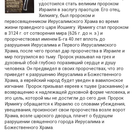
удостоился стать великим пророком
Израиля в заслугу праотцов. Его отец,
Хилкиягу, был пророком и
первосвященником Иерусалимского Храма во время
жизни праведного царя Иошиягу. Ирмиягу стал пророком
в 3124 г. от сотворения мира (626 г. до н. э.) и
пророчествовал именем Б-га 40 лет вплоть до
разрушения Иерусалима и Первого Иерусалимского
Храма, после чего пропал дар пророчества в Израиле и
мир погрузился во тьму. Пророк указывал на грех и
духовный сбой глубоко поразивший сердце и душу
человека. Он предвидел в своих пророчествах, что это
приведет к разрушению Иерусалима и Божественного
Храма, а еврейский народ будет уведен в вавилонское
изгнание. Пророк призывал евреев к тшуве (раскаянию) и
возвращению к надлежащей духовной форме человека, и
это цель, которой мы не достигли до сего дня. Пророк
Ирмиягу обращается к Израилю со словами убеждения,
увещевания, произносит свои пророчества возле ворот
Храма, возле царского дворца, плачет о будущем
разрушении священного города Иерусалима и
Божественного Храма.