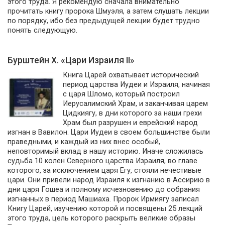
этого труда. Я рекомендую сначала внимательно
прочитать книгу пророка Шмуэля, а затем слушать лекции
по порядку, ибо без предыдущей лекции будет трудно
понять следующую.
Бурштейн Х. «Цари Израиля II»
Книга Царей охватывает исторический
период царства Иудеи и Израиля, начиная
с царя Шломо, который построил
Иерусалимский Храм, и заканчивая царем
Цидкиягу, в дни которого за наши грехи
Храм был разрушен и еврейский народ
изгнан в Вавилон. Цари Иудеи в своем большинстве были
праведными, и каждый из них внес особый,
неповторимый вклад в нашу историю. Иначе сложилась
судьба 10 колен Северного царства Израиля, во главе
которого, за исключением царя Егу, стояли нечестивые
цари. Они привели народ Израиля к изгнанию в Ассирию в
дни царя Гошеа и полному исчезновению до собрания
изгнанных в период Машиаха. Пророк Ирмиягу записал
Книгу Царей, изучению которой и посвящены 25 лекций
этого труда, цель которого раскрыть великие образы