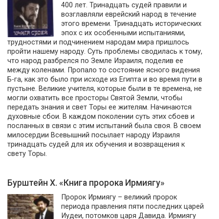
400 лет. Тринадцать судей правили и
возглавляли еврейский народ в течение
этого времени. Тринадцать исторических
эпох с их особенными испытаниями,
трудностями и подчинением народам мира пришлось
пройти нашему народу. Суть проблемы сводилась к тому,
что народ разбрелся по Земле Израиля, поделив ее
между коленами. Пропало то состояние ясного видения
Б-га, как это было при исходе из Египта и во время пути в
пустыне. Великие учителя, которые были в те времена, не
могли охватить все просторы Святой Земли, чтобы
передать знания и свет Торы ее жителям. Начинаются
духовные сбои. В каждом поколении суть этих сбоев и
посланных в связи с этим испытаний была своя. В своем
милосердии Всевышний посылает народу Израиля
тринадцать судей для их обучения и возвращения к
свету Торы.
Бурштейн Х. «Книга пророка Ирмиягу»
Пророк Ирмиягу – великий пророк
периода правления пяти последних царей
Иудеи, потомков царя Давида. Ирмиягу