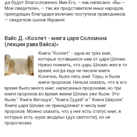
да будет благословенно Имя Его, — как написано: «Вы —
Мои свидетели», — так же представители иных народов,
приходящих благодаря величию поступков праведников,
— свидетели сынов Израиля.
Вайс Д. «Коэлет - книга царя Соломона
(лекции рава Вайса)»
Книга "Коэлет" - одна из трех книг,
которые оставшихся нам от царя Шломо.
Нужно помнить, что царь Шломо жил в то
время, когда еще не писали книги.
Конечно, было пять книг Торы, и были
книги пророков. Нельзя сказать, что в его
время было много книг, написанных пророками, но три
книги пророков во время жизни Шломо уже были. Это
были " Книга Иегошуа", "Книга Судей" и " Книги Шмуэля".
Книги царя Шломо не принадлежат к числу книг
пророков. Можно сказать, что у нее есть статус книг, в
которых есть «руах акодеш» (дух святости), но не
пророческих.