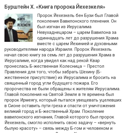
Бурштейн Х. «Книга пророка Йехезкеля»
Пророк Йехезкель бен Бузи был Главой
поколения Вавилонского пленения. Он
был изгнан из Иерусалима
Невухаднецаром – царем Вавилона за
одиннадцать лет до разрушения Храма
вместе с царем Йехинией и духовными
руководителями народа Израиля. Пророк Йехезкель
начал свою книгу за семь лет до разрушения Храма в
Иерусалиме, когда увидел как над рекой Квар
пронеслась Б-жественная Колесница – Престол
Правления для того, чтобы забрать Шехину (Б-
жественное присутствие) из Иерусалима и бросить на
священный город угли будущего пожара. Его
пророчества не были обращены к жителям Иерусалима.
Главой поколения на Святой Земле в те времена был
пророк Ирмеягу, который пытался увещевать уцелевших
в Сионе оставить пути греха и спасти от уничтожения
великий город и Б-жественный Храм. Поколение
вавилонского изгнания, Главой которого был пророк
Йехезкель, смогло исполнить свою задачу – «вернуть
былую красоту» – связь между Б-гом и человеком и