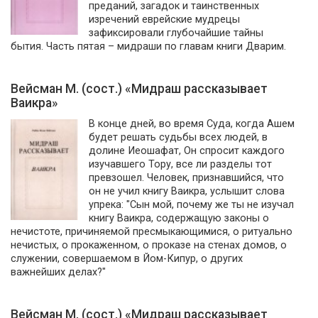
преданий, загадок и таинственных
изречений еврейские мудрецы
зафиксировали глубочайшие тайны
бытия. Часть пятая – мидраши по главам книги Дварим.
Вейсман М. (сост.) «Мидраш рассказывает
Ваикра»
В конце дней, во время Суда, когда Ашем
будет решать судьбы всех людей, в
долине Иеошафат, Он спросит каждого
изучавшего Тору, все ли разделы тот
превзошел. Человек, признавшийся, что
он не учил книгу Ваикра, услышит слова
упрека: "Сын мой, почему же ты не изучал
книгу Ваикра, содержащую законы о
нечистоте, причиняемой пресмыкающимися, о ритуально
нечистых, о прокаженном, о проказе на стенах домов, о
служении, совершаемом в Йом-Кипур, о других
важнейших делах?"
Вейсман М. (сост.) «Мидраш рассказывает