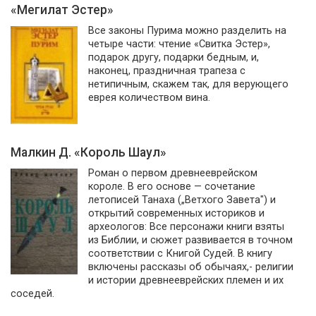
«Мегилат Эстер»
Все законы Пурима можно разделить на
четыре части: чтение «Свитка Эстер»,
подарок другу, подарки бедным, и,
наконец, праздничная трапеза с
нетипичным, скажем так, для верующего
еврея количеством вина.
Малкин Д. «Король Шаул»
Роман о первом древнееврейском
короле. В его основе — сочетание
летописей Танаха („Ветхого Завета") и
открытий cовременных историков и
археологов: Все персонажи книги взяты
из Библии, и сюжет развивается в точном
соответствии с Книгой Судей. В книгу
включены рассказы об обычаях,- религии
и истории древнееврейских племен и их
соседей.