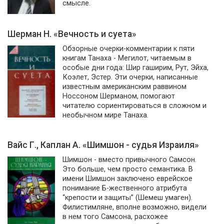
смысле.
Шерман Н. «Вечность и суета»
Обзорные очерки-комментарии к пяти
книгам Танаха - Мегилот, читаемым в
особые дни года: Шир гаширим, Рут, Эйха,
Коэлет, Эстер. Эти очерки, написанные
известным американским раввином
Носсоном Шерманом, помогают
читателю сориентироваться в сложном и
необычном мире Танаха.
Вайс Г., Каплан А. «Шимшон - судья Израиля»
Шимшон - вместо привычного Самсон.
Это больше, чем просто семантика. В
имени Шимшон заключено еврейское
понимание Б-жественного атрибута
“крепости и защиты” (Шемеш умаген).
Филистимляне, вполне возможно, видели
в нем того Самсона, расхожее