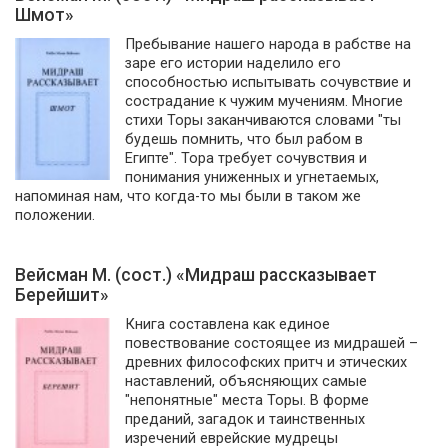
Шмот»
Пребывание нашего народа в рабстве на
заре его истории наделило его
способностью испытывать сочувствие и
сострадание к чужим мучениям. Многие
стихи Торы заканчиваются словами "ты
будешь помнить, что был рабом в
Египте". Тора требует сочувствия и
понимания униженных и угнетаемых,
напоминая нам, что когда-то мы были в таком же
положении.
Вейсман М. (сост.) «Мидраш рассказывает
Берейшит»
Книга составлена как единое
повествование состоящее из мидрашей –
древних философских притч и этических
наставлений, объясняющих самые
"непонятные" места Торы. В форме
преданий, загадок и таинственных
изречений еврейские мудрецы