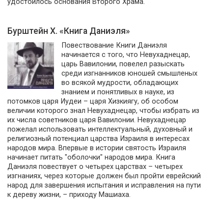
удостоилось основания Второго Храма.
Бурштейн Х. «Книга Даниэля»
Повествование Книги Даниэля
начинается с того, что Невухаднецар,
царь Вавилонии, повелел разыскать
среди изгнанников юношей смышленых
во всякой мудрости, обладающих
знанием и понятливых в науке, из
потомков царя Иудеи – царя Хизкиягу, об особом
величии которого знал Невухаднецар, чтобы избрать из
их числа советников царя Вавилонии. Невухаднецар
пожелал использовать интеллектуальный, духовный и
религиозный потенциал царства Израиля в интересах
народов мира. Впервые в истории святость Израиля
начинает питать "оболочки" народов мира. Книга
Даниэля повествует о четырех царствах – четырех
изгнаниях, через которые должен был пройти еврейский
народ для завершения испытания и исправления на пути
к дереву жизни, – приходу Машиаха.