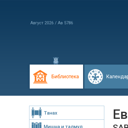
Август 2026 / Ав 5786
Библиотека
Календа
Ев
Танах
SA
Мишна и талмуд