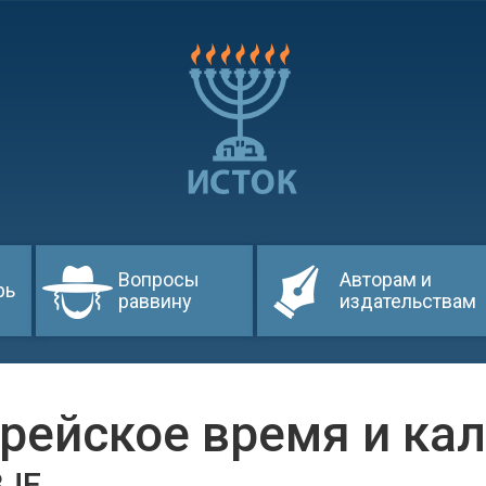
Вопросы
Авторам и
рь
раввину
издательствам
рейское время и ка
BJE