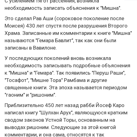
С усилением тягот рассеяния, возникла
необходимость записать объяснения к "Мишна".
Это сделал Рав Аши (сороковое поколение после
Моисея) 430 лет спустя после разрушения Второго
Храма. Записанные им комментарии к книге "Мишна"
называются "Гемара Бавлит", так как они были
записаны в Вавилоне.
У последующих поколений вновь возникала
необходимость записывать подробные объяснения
к "Мишна" и "Гемара". Так появились "Перуш Раши",
"Тосафот", "Мишне Тора" Рамбама и другие
священные книги. Эта эпоха называется периодом
"гаоним" и "ришоним".
Приблизительно 450 лет назад рабби Йосеф Каро
написал книгу "Шулхан Арух", являющуюся кратким
сводом законов Устной Торы, основанным на
выводах ришоним. Следующие за этой книгой
комментарии, и она сама, относятся к так