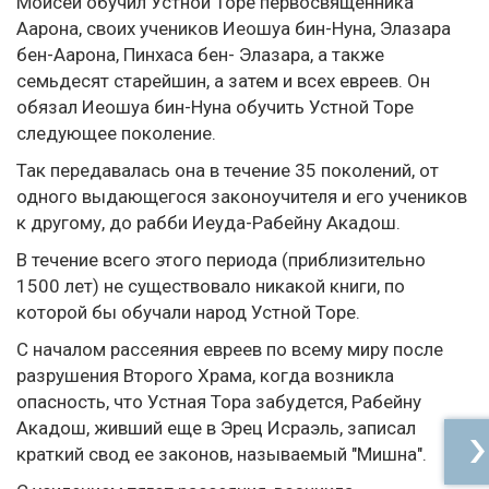
Моисей обучил Устной Торе первосвященника
Аарона, своих учеников Иеошуа бин-Нуна, Элазара
бен-Аарона, Пинхаса бен- Элазара, а также
семьдесят старейшин, а затем и всех евреев. Он
обязал Иеошуа бин-Нуна обучить Устной Торе
следующее поколение.
Так передавалась она в течение 35 поколений, от
одного выдающегося законоучителя и его учеников
к другому, до рабби Иеуда-Рабейну Акадош.
В течение всего этого периода (приблизительно
1500 лет) не существовало никакой книги, по
которой бы обучали народ Устной Торе.
С началом рассеяния евреев по всему миру после
разрушения Второго Храма, когда возникла
опасность, что Устная Тора забудется, Рабейну
Акадош, живший еще в Эрец Исраэль, записал
краткий свод ее законов, называемый "Мишна".