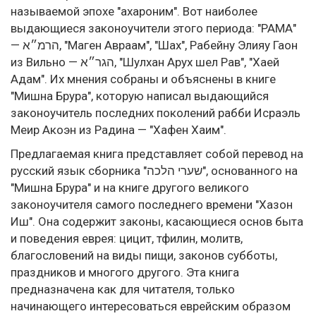
называемой эпохе "ахароним". Вот наиболее
выдающиеся законоучители этого периода: "РАМА"
— הרמ״א, "Маген Авраам", "Шах", Рабейну Элияу Гаон
из Вильно — הגר״א, "Шулхан Арух шел Рав", "Хаей
Адам". Их мнения собраны и объяснены в книге
"Мишна Брура", которую написал выдающийся
законоучитель последних поколений рабби Исраэль
Меир Акоэн из Радина — "Хафен Хаим".
Предлагаемая книга представляет собой перевод на
русский язык сборника "שערי הלכה", основанного на
"Мишна Брура" и на книге другого великого
законоучителя самого последнего времени "Хазон
Иш". Она содержит законы, касающиеся основ быта
и поведения еврея: цицит, тфилин, молитв,
благословений на виды пищи, законов субботы,
праздников и многого другого. Эта книга
предназначена как для читателя, только
начинающего интересоваться еврейским образом