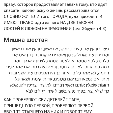
праву, которое предоставляет Галаха тому, кто идет
спасать человеческую жизнь, рассматриваются
СЛОВНО ЖИТЕЛИ того ГОРОДА, куда приходят, И
ИМЕЮТ ПРАВО идти из него НА ДВЕ ТЫСЯЧИ
ЛОКТЕЙ В ЛЮБОМ НАПРАВЛЕНИИ (см. Эйрувин 4:3).
Мишна шестая
כֵּיצַד בּוֹדְקִין אֶת הָעֵדִים, זוּג שֶׁבָּא רִאשׁוֹן, בּוֹדְקִין אוֹתוֹ רִאשׁוֹן.
וּמַכְנִיסִין אֶת הַגָּדוֹל שֶׁבָּהֶן וְאוֹמְרִים לוֹ אֱמֹר, כֵּיצַד רָאִיתָ אֶת
הַלְּבָנָה, לִפְנֵי הַחַמָּה אוֹ לְאַחַר הַחַמַָּה, לִצְפוֹנָהּ אוֹ לִדְרוֹמָהּ,
כַּמָּה הָיָה גָבוֹהַּ וּלְאַיִן הָיָה נוֹטֶה, וְכַמָּה הָיָה רָחָב. אִם אָמַר לִפְנֵי
הַחַמָּה, לֹא אַמַר כְּלוּם. וְאַחַר כָּךְ הָיוּ מַכְנִיסִים אֶת הַשֵּׁנִי וּבוֹדְקִין
אוֹתוֹ. אִם נִמְצְאוּ דִבְרֵיהֶם מְכֻוָּנִים, עֵדוּתָן קַיָּמֶת. וּשְׁאָר כָּל
הַזּוּגוֹת שׁוֹאֲלִין אוֹתָם רָאשֵׁי דְבָרִים, לֹא שֶׁהָיוּ צְרִיכִין לָהֶן, אֶלָּא
כְּדֵי שֶׁלֹּא יֵצְאוּ בְּפַחֵי נֶפֶשׁ, בִּשְׁבִיל שֶׁיְּהוּ רְגִילִים לָבֹא
КАК ПРОВЕРЯЮТ СВИДЕТЕЛЕЙ? ПАРУ,
ПРИШЕДШУЮ ПЕРВОЙ, ПРОВЕРЯЮТ ПЕРВОЙ;
ВВОДЯТ СТАРШЕГО ИЗ НИХ И ГОВОРЯТ ЕМУ: