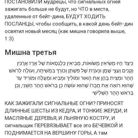
ПОСТАНОВИЛИ мудрецы, что сигнальных огней
зажигать больше не будут, но ЧТО в места,
удаленные от бейт-дина, БУДУТ ХОДИТЬ
ПОСЛАНЦЫ, чтобы сообщить, в какой день бейт-дин
освятил новый месяц (как мишна говорила выше,
1:3).
Мишна третья
כֵּיצַד הָיוּ מַשִּׂיאִין מַשּׂוּאוֹת, מְבִיאִין כְּלֻנְסָאוֹת שֶׁל אֶרֶז אֲרֻכִּין
וְקָנִים וַעֲצֵי שֶׁמֶן וּנְעֹרֶת שֶׁל פִּשְׁתָּן וְכוֹרֵךְ בִּמְשִׁיחָה, וְעוֹלֶה לְרֹאשׁ
הָהָר וּמַצִּית בָּהֶן אֶת הָאוּר וּמוֹלִיךְ וּמֵבִיא וּמַעֲלֶה וּמוֹרִיד עַד
שֶׁהוּא רוֹאֶה אֶת חֲבֵרוֹ שֶׁהוּא עוֹשֶׂה כֵן בְּרֹאשׁ הָהָר הַשֵּׁנִי, וְכֵן
בְּרֹאשׁ הָהָר הַשְּׁלִישִׁי
КАК ЗАЖИГАЛИ СИГНАЛЬНЫЕ ОГНИ? ПРИНОСЯТ
ДЛИННЫЕ ШЕСТЫ ИЗ КЕДРА, И ТОНКИЕ ЖЕРДИ, И
МАСЛЯНЫЕ ДЕРЕВЬЯ, И ЛЬНЯНУЮ КОСТРУ, И
сигнальщик ПЕРЕВЯЗЫВАЕТ все это БЕЧЕВКОЙ И
ПОДНИМАЕТСЯ НА ВЕРШИНУ ГОРЫ, А там