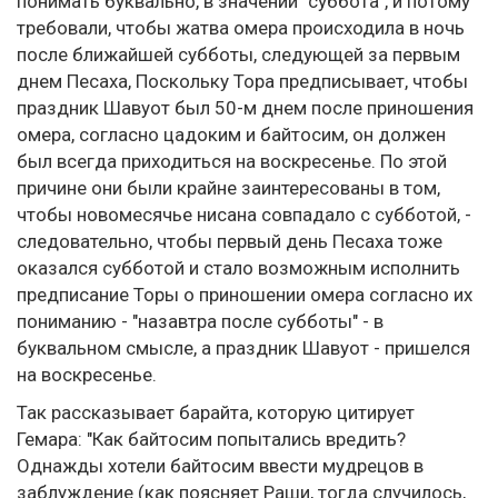
понимать буквально, в значении "суббота", и потому
требовали, чтобы жатва омера происходила в ночь
после ближайшей субботы, следующей за первым
днем Песаха, Поскольку Тора предписывает, чтобы
праздник Шавуот был 50-м днем после приношения
омера, согласно цадоким и байтосим, он должен
был всегда приходиться на воскресенье. По этой
причине они были крайне заинтересованы в том,
чтобы новомесячье нисана совпадало с субботой, -
следовательно, чтобы первый день Песаха тоже
оказался субботой и стало возможным исполнить
предписание Торы о приношении омера согласно их
пониманию - "назавтра после субботы" - в
буквальном смысле, а праздник Шавуот - пришелся
на воскресенье.
Так рассказывает барайта, которую цитирует
Гемара: "Как байтосим попытались вредить?
Однажды хотели байтосим ввести мудрецов в
заблуждение (как поясняет Раши, тогда случилось,