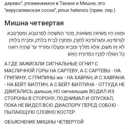
дерево", упоминаемое в Танахе и Мишне, это
"иерусалимская сосна", pinus halensis (прим. пер.)
Мишна четвертая
וּמֵאַיִן הָיוּ מַשִּׂיאִין מַשּׂוּאוֹת, מֵהַר הַמִּשְׁחָה לְסַרְטְבָא, וּמִסַּרְטְבָא
לִגְרוֹפִינָא, וּמִגְּרוֹפִינָא לְחַוְרָן, וּמֵחַוְרָן לְבֵית בִּלְתִּין, וּמִבֵּית בִּלְתִּין
לֹא זָזוּ מִשָּׁם, אֶלָּא מוֹלִיךְ וּמֵבִיא וּמַעֲלֶה וּמוֹרִיד עַד שֶׁהָיָה רוֹאֶה
כָל הַגּוֹלָה לְפָנָיו כִּמְדוּרַת הָאֵשׁ
А ГДЕ ЗАЖИГАЛИ СИГНАЛЬНЫЕ ОГНИ? С
МАСЛИЧНОЙ ГОРЫ НА САРТЕВУ, А С САРТЕВЫ - НА
ГРИПИНУ, С ГРИПИНЫ же - НА ХАВРАН, И С ХАВРАНА
- НА БЕЙТ-БИЛТИН; А С БЕЙТ-БИЛТИНА - ОТТУДА НЕ
ДВИГАЛИСЬ дальше, НО сигнальщик ВОДИЛ ИЗ
СТОРОНЫ В СТОРОНУ, ПОДНИМАЛ И ОПУСКАЛ,
ПОКА НЕ ВИДЕЛ ВСЮ ДИАСПОРУ ПЕРЕД СОБОЮ -
ПЫЛАЮЩУЮ СЛОВНО КОСТЕР.
ОБЪЯСНЕНИЕ МИШНЫ ЧЕТВЕРТОЙ