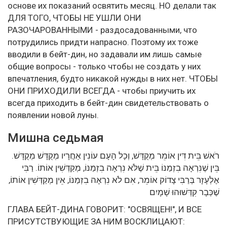
основе их показаний освятить месяц. НО делали так
ДЛЯ ТОГО, ЧТОБЫ НЕ УШЛИ ОНИ
РАЗОЧАРОВАННЫМИ - раздосадованными, что
потрудились придти напрасно. Поэтому их тоже
вводили в бейт-дин, но задавали им лишь самые
общие вопросы - только чтобы не создать у них
впечатления, будто никакой нужды в них нет. ЧТОБЫ
ОНИ ПРИХОДИЛИ ВСЕГДА - чтобы приучить их
всегда приходить в бейт-дин свидетельствовать о
появлении новой луны.
Мишна седьмая
רֹאשׁ בֵּית דִּין אוֹמֵר מְקֻדָּשׁ, וְכָל הָעָם עוֹנִין אַחֲרָיו מְקֻדָּשׁ מְקֻדָּשׁ.
בֵּין שֶׁנִּרְאָה בִזְמַנּוֹ בֵּית שֶׁלֹּא נִרְאָה בִזְמַנּוֹ, מְקַדְּשִׁין אוֹתוֹ. רַבִּי
אֶלְעָזָר בְּרַבִּי צָדוֹק אוֹמֵר, אִם לֹא נִרְאָה בִזְמַנּוֹ, אֵין מְקַדְּשִׁין אוֹתוֹ,
שֶׁכְּבָר קִדְּשׁוּהוּ שָׁמָיִם
ГЛАВА БЕЙТ-ДИНА ГОВОРИТ: "ОСВЯЩЕН!", И ВСЕ
ПРИСУТСТВУЮЩИЕ ЗА НИМ ВОСКЛИЦАЮТ: