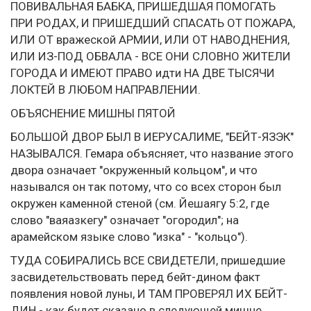
ПОВИВАЛЬНАЯ БАБКА, ПРИШЕДШАЯ ПОМОГАТЬ
ПРИ РОДАХ, И ПРИШЕДШИЙ СПАСАТЬ ОТ ПОЖАРА,
ИЛИ ОТ вражеской АРМИИ, ИЛИ ОТ НАВОДНЕНИЯ,
ИЛИ ИЗ-ПОД ОБВАЛА - ВСЕ ОНИ СЛОВНО ЖИТЕЛИ
ГОРОДА И ИМЕЮТ ПРАВО идти НА ДВЕ ТЫСЯЧИ
ЛОКТЕЙ В ЛЮБОМ НАПРАВЛЕНИИ.
ОБЪЯСНЕНИЕ МИШНЫ ПЯТОЙ
БОЛЬШОЙ ДВОР БЫЛ В ИЕРУСАЛИМЕ, "БЕЙТ-ЯЗЭК"
НАЗЫВАЛСЯ. Гемара объясняет, что название этого
двора означает "окруженный кольцом", и что
назывался он так потому, что со всех сторон был
окружен каменной стеной (см. Йешаягу 5:2, где
слово "ваяазкегу" означает "огородил"; на
арамейском языке слово "изка" - "кольцо").
ТУДА СОБИРАЛИСЬ ВСЕ СВИДЕТЕЛИ, пришедшие
засвидетельствовать перед бейт-дином факт
появления новой луны, И ТАМ ПРОВЕРЯЛ ИХ БЕЙТ-
ДИН - как будет сказано в следующей мишне.