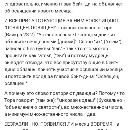
следовательно, именно глава бейт-ди-на объявляет
об освящении нового месяца.
И ВСЕ ПРИСУТСТВУЮЩИЕ ЗА НИМ ВОСКЛИЦАЮТ:
"ОСВЯЩЕН, ОСВЯЩЕН!" - так как сказано в Торе
(Ваикра 23:2): "Установленные Г-сподом дни - их
объявите священными [днями]". Слово "их", ("отам"),
написано без буквы "вав" - так что его можно
прочитать как "атем", ("вы") и потому мудрецы
выводят отсюда, что все присутствующие в бейт-
дине обязаны принять участие в освящении месяца
и повторить вслед за главой бейт-дина: "Освящен,
освящен!".
А почему это слово повторяют дважды? Потому что
Тора говорит (там же): "микраэй кодеш" (буквально -
"объявления о святости"), во множественном числе,
а минимум множественного числа - два.
БЕЗРАЗЛИЧНО, ПОЯВИЛСЯ ЛИ месяц ВОВРЕМЯ - в