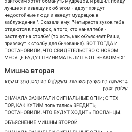
байтосим хотят обмануть мудрецов, и решил: пойду
лучше я и извещу их об этом - вдруг придут
недостойные люди и введут мудрецов в
заблуждение!". Сказали ему: "Четыреста зузов тебе
отдаются в подарок, а того, кто нанял тебя -
растянут на столбе" (то есть, как объясняет Раши,
привяжут к столбу для бичевания). ВОТ ТОГДА И
ПОСТАНОВИЛИ, ЧТО СВИДЕТЕЛЬСТВО О НОВОМ
МЕСЯЦЕ БУДУТ ПРИНИМАТЬ ЛИШЬ ОТ ЗНАКОМЫХ".
Мишна вторая
בָּרִאשׁוֹנָה הָיוּ מַשִּׂיאִין מַשּׂוּאוֹת. מִשֶּׁקִּלְקְלוּ הַכּוּתִים, הִתְקִינוּ שֶׁיְּהוּ
שְׁלוּחִין יוֹצְאִין
СНАЧАЛА ЗАЖИГАЛИ СИГНАЛЬНЫЕ ОГНИ; С ТЕХ
ПОР, КАК КУТИМ попытались ВРЕДИТЬ,
ПОСТАНОВИЛИ, ЧТО БУДУТ ХОДИТЬ ПОСЛАНЦЫ.
ОБЪЯСНЕНИЕ МИШНЫ ВТОРОЙ