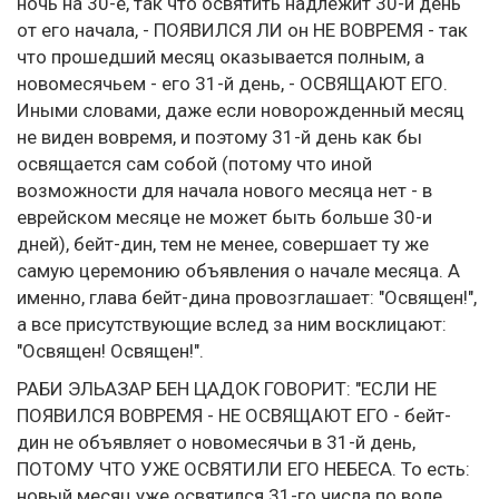
ночь на 30-е, так что освятить надлежит 30-й день
от его начала, - ПОЯВИЛСЯ ЛИ он НЕ ВОВРЕМЯ - так
что прошедший месяц оказывается полным, а
новомесячьем - его 31-й день, - ОСВЯЩАЮТ ЕГО.
Иными словами, даже если новорожденный месяц
не виден вовремя, и поэтому 31-й день как бы
освящается сам собой (потому что иной
возможности для начала нового месяца нет - в
еврейском месяце не может быть больше 30-и
дней), бейт-дин, тем не менее, совершает ту же
самую церемонию объявления о начале месяца. А
именно, глава бейт-дина провозглашает: "Освящен!",
а все присутствующие вслед за ним восклицают:
"Освящен! Освящен!".
РАБИ ЭЛЬАЗАР БЕН ЦАДОК ГОВОРИТ: "ЕСЛИ НЕ
ПОЯВИЛСЯ ВОВРЕМЯ - НЕ ОСВЯЩАЮТ ЕГО - бейт-
дин не объявляет о новомесячьи в 31-й день,
ПОТОМУ ЧТО УЖЕ ОСВЯТИЛИ ЕГО НЕБЕСА. То есть:
новый месяц уже освятился 31-го числа по воле