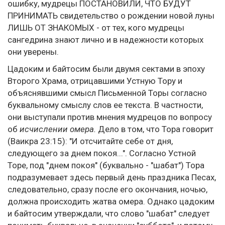
ошибку, мудрецы ПОСТАНОВИЛИ, ЧТО БУДУТ
ПРИНИМАТЬ свидетельство о рождении новой луны
ЛИШЬ ОТ ЗНАКОМЫХ - от тех, кого мудрецы
сангедрина знают лично и в надежности которых
они уверены.
Цадоким и байтосим были двумя сектами в эпоху
Второго Храма, отрицавшими Устную Тору и
объяснявшими смысл Письменной Торы согласно
буквальному смыслу слов ее текста. В частности,
они выступали против мнения мудрецов по вопросу
об
исчислении омера.
Дело в том, что Тора говорит
(Ваикра 23:15): "И отсчитайте себе от дня,
следующего за днем покоя...". Согласно Устной
Торе, под "днем покоя" (буквально - "шабат") Тора
подразумевает здесь первый день праздника Песах,
следовательно, сразу после его окончания, ночью,
должна происходить жатва омера. Однако цадоким
и байтосим утверждали, что слово "шабат" следует