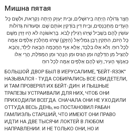
Мишна пятая
חָצֵר גְּדוֹלָה הָיְתָה בִירוּשָׁלַיִם, וּבֵית יַעְזֵק הָיְתָה נִקְרֵאת, וּלְשָׁם כָּל
הָעֵדִים מִתְכַּנְּסִים, וּבֵית דִּין בּוֹדְקִין אוֹתָם שָׁם. וּסְעוּדוֹת גְּדוֹלוֹת
עוֹשִׂין לָהֶם בִּשְׁבִיל שֶׁיְּהוּ רְגִילִין לָבֹא. בָּרִאשׁוֹנָה לֹא הָיוּ זָזִין מִשָּׁם
כָּל הַיּוֹם, הִתְקִין רַבָּן גַּמְלִיאֵל (הַזָּקֵן) שֶׁיְּהוּ מְהַלְּכִין אַלְפַּיִם אַמָּה
לְכָל רוּחַ. וְלֹא אֵלּוּ בִלְבַד, אֶלָּא אַף הַחֲכָמָה הַבָּאָה לְיַלֵּד, וְהַבָּא
לְהַצִּיל מִן הַדְּלֵקָה וּמִן הַגַּיִס וּמִן הַנָּהָר וּמִן הַמַּפֹּלֶת, הֲרֵי אֵלּו
כְּאַנְשֵׁי הָעִיר, וְיֵשׁ לָהֶם אַלְפַּיִם אַמָּה לְכָל רוּחַ
БОЛЬШОЙ ДВОР БЫЛ В ИЕРУСАЛИМЕ, "БЕЙТ-ЯЗЭК"
НАЗЫВАЛСЯ - ТУДА СОБИРАЛИСЬ ВСЕ СВИДЕТЕЛИ,
И ТАМ ПРОВЕРЯЛ ИХ БЕЙТ-ДИН. И ПЫШНЫЕ
ТРАПЕЗЫ УСТРАИВАЛИ ДЛЯ НИХ, ЧТОБ ОНИ
ПРИХОДИЛИ ВСЕГДА. СНАЧАЛА ОНИ НЕ УХОДИЛИ
ОТТУДА ВЕСЬ ДЕНЬ, но ПОСТАНОВИЛ РАБАН
ГАМЛИЭЛЬ СТАРШИЙ, ЧТО ИМЕЮТ ОНИ ПРАВО
ИДТИ НА ДВЕ ТЫСЯЧИ ЛОКТЕЙ В ЛЮБОМ
НАПРАВЛЕНИИ. И НЕ ТОЛЬКО ОНИ, НО И