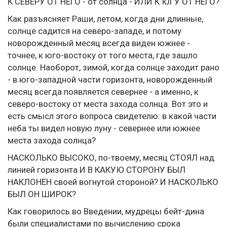
К СЕВЕРУ ОТ НЕГО - от солнца - ИЛИ К ЮГУ ОТ НЕГО?
Как разъясняет Раши, летом, когда дни длинные,
солнце садится на северо-западе, и потому
новорожденный месяц всегда виден южнее -
точнее, к юго-востоку от того места, где зашло
солнце. Наоборот, зимой, когда солнце заходит рано
- в юго-западной части горизонта, новорожденный
месяц всегда появляется севернее - а именно, к
северо-востоку от места захода солнца. Вот это и
есть смысл этого вопроса свидетелю: в какой части
неба ты видел новую луну - севернее или южнее
места захода солнца?
НАСКОЛЬКО ВЫСОКО, по-твоему, месяц СТОЯЛ над
линией горизонта И В КАКУЮ СТОРОНУ БЫЛ
НАКЛОНЕН своей вогнутой стороной? И НАСКОЛЬКО
БЫЛ ОН ШИРОК?
Как говорилось во Введении, мудрецы бейт-дина
были специалистами по вычислению срока