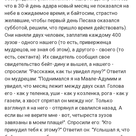
что в 30-й день адара новый месяц не показался на
небе в ожидаемое время, и байтосим, страстно
желавшие, чтобы первый день Песаха оказался
субботой, решили, что пришло время действовать).
Они наняли двух человек, заплатив каждому 400
зузов -
одного нашего (то есть, приверженца
мудрецов, не зная об этом), а другого - своего (то
есть, сектанта). Их свидетель сообщил свое
свидетельство бейт-дину и вышел, а нашего -
спросили: "Расскажи, как ты увидел луну?" Ответил
он мудрецам: "Поднимался я на Маале-Адумим и
увидел, что месяц лежит между двух скал. Голова
его - как у теленка, уши - как у козленка, рога - как у
газели, а хвост спрятал он между ног. Только
взглянул я на него - отпрянул и свалился назад. А
если вы не верите мне - вот, четыреста зузов
завязаны в моем плаще!". Спросили его: "Кто
принудил тебя к этому?" Ответил он: "Услышал я, что