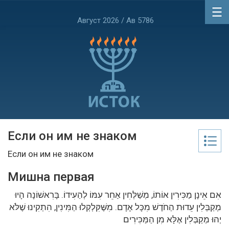
Август 2026 / Ав 5786
Если он им не знаком
Если он им не знаком
Мишна первая
אִם אֵינָן מַכִּירִין אוֹתוֹ, מְשַׁלְּחִין אַחֵר עִמּוֹ לְהַעִידוֹ. בָּרִאשׁוֹנָה הָיוּ
מְקַבְּלִין עֵדוּת הַחֹדֶשׁ מִכָּל אָדָם. מִשֶּׁקִּלְקְלוּ הַמִּינִין, הִתְקִינוּ שֶׁלֹּא
יְהוּ מְקַבְּלִין אֶלָּא מִן הַמַּכִּירִים