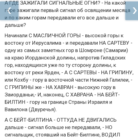
А ГДЕ ЗАЖИГАЛИ СИГНАЛЬНЫЕ ОГНИ? - На какой
горе зажигали первый сигнал об освящении месяца
и по каким горам передавали его все дальше и
дальше?
Начинали С МАСЛИЧНОЙ ГОРЫ - высокой горы к
востоку от Иерусалима - и передавали НА САРТЕВУ -
одну из самых заметных гор в Шомроне (Самарии)
на краю Иорданской долины, напротив Гиладских
гор, находящихся уже по ту сторону долины, к
востоку от реки Ярден, - А С САРТЕВЫ - НА ГРИПИНУ,
или Кохбу - гору в восточной части Нижней Галилеи, -
С ГРИПИНЫ же - НА ХАВРАН - высокую гору в
Заиорданьи,- И, наконец, С ХАВРАНА - НА БЕЙТ-
БИЛТИН - гору на границе Страны Израиля и
Вавилона (Двуречья).
А С БЕЙТ-БИЛТИНА - ОТТУДА НЕ ДВИГАЛИСЬ
дальше - сигнал больше не передавали, - НО
сигнальщик, стоявший на Бейт-Билтине, ВОДИЛ