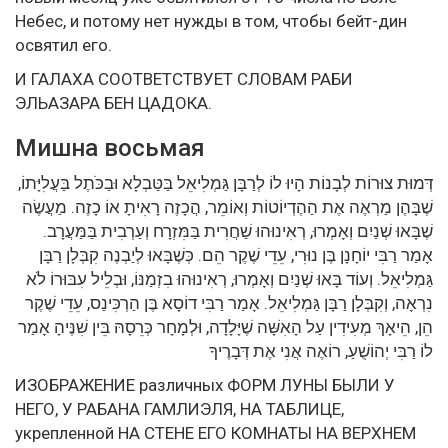
Небес, и потому нет нужды в том, чтобы бейт-дин
освятил его.
И ГАЛАХА СООТВЕТСТВУЕТ СЛОВАМ РАБИ
ЭЛЬАЗАРА БЕН ЦАДОКА.
Мишна восьмая
דְּמוּת צוּרוֹת לְבָנוֹת הָיוּ לוֹ לְרַבָּן גַּמְלִיאֵל בַּטַּבְלָא וּבַכֹּתֶל בַּעֲלִיָּתוֹ,
שֶׁבָּהֶן מַרְאֶה אֶת הַהֶדְיוֹטוֹת וְאוֹמֵר, הֲכָזֶה רָאִיתָ אוֹ כָזֶה. מַעֲשֶׂה
שֶׁבָּאוּ שְׁנַיִם וְאָמְרוּ, רְאִינוּהוּ שַׁחֲרִית בַּמִּזְרָח וְעַרְבִית בַּמַּעֲרָב.
אָמַר רַבִּי יוֹחָנָן בֶּן נוּרִי, עֵדֵי שֶׁקֶר הֵם. כְּשֶׁבָּאוּ לְיַבְנֶה קִבְּלָן רַבָּן
גַּמְלִיאֵל. וְעוֹד בָּאוּ שְׁנַיִם וְאָמְרוּ, רְאִינוּהוּ בִזְמַנּוֹ, וּבְלֵיל עִבּוּרוֹ לֹא
נִרְאָה, וְקִבְּלָן רַבָּן גַּמְלִיאֵל. אָמַר רַבִּי דוֹסָא בֶּן הַרְכִּינַס, עֵדֵי שֶׁקֶר
הֵן, הֵיאָךְ מְעִידִין עַל הָאִשָּׁה שֶׁיָּלָדָה, וּלְמָחָר כְּרֵסָהּ בֵּין שִׁנֶּיהָ אָמַר
לוֹ רַבִּי יְהוֹשֻׁעַ, רוֹאֶה אֲנִי אֶת דְּבָרֶיךָ
ИЗОБРАЖЕНИЕ различных ФОРМ ЛУНЫ БЫЛИ У
НЕГО, У РАБАНА ГАМЛИЭЛЯ, НА ТАБЛИЦЕ,
укрепленной НА СТЕНЕ ЕГО КОМНАТЫ НА ВЕРХНЕМ