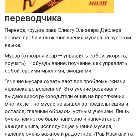
переводчика
Перевод трудов рава Элиагу Элиэзера Деслера —
первая проба изложения учения мусара на русском
языке.
Мусар (от корня исар — управлять собой, укорять,
поучать) — обуздывание; поучение, как управлять
собой, своими мыслями, эмоциями.
"Учение мусара охватывает все проблемы жизни
человека во вселенной. Это учение развивали
выдающиеся руководители ешив на протяжении
многих лет, но мусар не вышел за пределы ешив и
остался, главным образом, устным учением. Лишь
очень немногое было написано и напечатано, и
каждая книга, исследующая учение мусара, —
явление очень важное и радостное. /Рав Нафтали га-