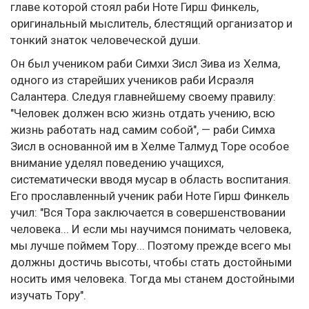
главе которой стоял раби Ноте Гирш Финкель,
оригинальный мыслитель, блестящий организатор и
тонкий знаток человеческой души.
Он был учеником раби Симхи Зисл Зива из Хелма,
одного из старейших учеников раби Исраэля
Салантера. Следуя главнейшему своему правилу:
"Человек должен всю жизнь отдать учению, всю
жизнь работать над самим собой", — раби Симха
Зисл в основанной им в Хелме Талмуд Торе особое
внимание уделял поведению учащихся,
систематически вводя мусар в область воспитания.
Его прославленный ученик раби Ноте Гирш Финкель
учил: "Вся Тора заключается в совершенствовании
человека... И если мы научимся понимать человека,
мы лучше поймем Тору... Поэтому прежде всего мы
должны достичь высоты, чтобы стать достойными
носить имя человека. Тогда мы станем достойными
изучать Тору".