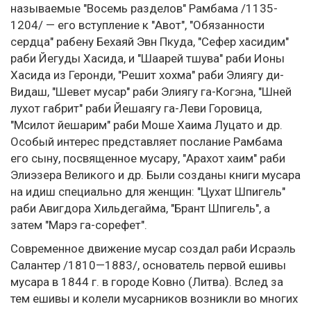
называемые "Восемь разделов" Рамбама /1135-
1204/ — его вступление к "Авот", "Обязанности
сердца" рабену Бехаяй Эвн Пкуда, "Сефер хасидим"
раби Йегуды Хасида, и "Шаарей тшува" раби Ионы
Хасида из Геронди, "Решит хохма" раби Элиягу ди-
Видаш, "Шевет мусар" раби Элиягу га-Когэна, "Шней
лухот габрит" раби Йешаягу га-Леви Горовица,
"Мсилот йешарим" раби Моше Хаима Луцато и др.
Особый интерес представляет послание Рамбама
его сыну, посвященное мусару, "Арахот хаим" раби
Элиэзера Великого и др. Были созданы книги мусара
на идиш специально для женщин: "Цухат Шпигель"
раби Авигдора Хильдегайма, "Брант Шпигель", а
затем "Марэ га-сорефет".
Современное движение мусар создал раби Исраэль
Салантер /1810—1883/, основатель первой ешивы
мусара в 1844 г. в городе Ковно (Литва). Вслед за
тем ешивы и колели мусарников возникли во многих