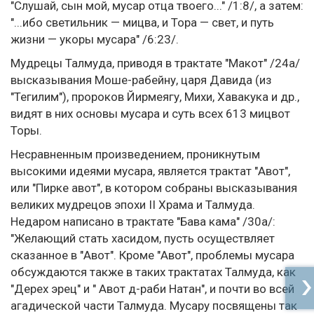
"Слушай, сын мой, мусар отца твоего..." /1:8/, а затем:
"...ибо светильник — мицва, и Тора — свет, и путь
жизни — укоры мусара" /6:23/.
Мудрецы Талмуда, приводя в трактате "Макот" /24а/
высказывания Моше-рабейну, царя Давида (из
"Тегилим"), пророков Йирмеягу, Михи, Хавакука и др.,
видят в них основы мусара и суть всех 613 мицвот
Торы.
Несравненным произведением, проникнутым
высокими идеями мусара, является трактат "Авот",
или "Пирке авот", в котором собраны высказывания
великих мудрецов эпохи II Храма и Талмуда.
Недаром написано в трактате "Бава кама" /30а/:
"Желающий стать хасидом, пусть осуществляет
сказанное в "Авот". Кроме "Авот", проблемы мусара
обсуждаются также в таких трактатах Талмуда, как
"Дерех эрец" и " Авот д-раби Натан", и почти во всей
агадической части Талмуда. Мусару посвящены так