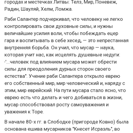
городах и местечках Литвы: Телз, Мир, Поневеж,
Радин, Шауляй, Хелм, Ломжа.
Раби Салантер подчеркивал, что человеку не легко
контролировать свои духовные силы, и нужны
величайшие усилия воли, чтобы побеждать ецер
гара и воспитывать в себе хесед, — это непрестанная
внутренняя борьба. Он учил, что мусар — наука,
которая учит нас, как исцелять душевные недуги:
,
'...человек под влиянием мусара может обрести
силы для преодоления дурных сторон своего
естества". Учение раби Салантера открыло еврею
его собственный мир, мир человеческий и, наряду с
этим, мир еврейский. На пути мусара стало ясно, что
еврею есть что делать и чего добиваться в жизни,
мусар способствовал росту самоуважения и
уважения к Торе.
В начале 80-х гг. в Слободке (пригороде Ковно) была
основана ешива мусарников "Кнесет Исраэль", во