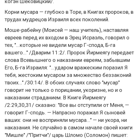
когэн Шековицкий/.
Корни мусара — глубоко в Торе, в Книгах пророков, в
трудах мудрецов Израиля всех поколений.
Моше-рабейну (Моисей — наш учитель), наставляя
евреев перед их входом в Эрец Исраэль, говорил о
тех, "...которые не видели мусар Г-спода, Б-га
вашего..." /Дварим 11:2/. Пророк Йирмеягу передает
слова Всевышнего о наказании евреям, забывшим
Его, Б-га Израиля: "...ударом вражеским поразил Я
тебя, жестоким мусаром за множество беззаконий
твоих..." /30:14/. В обоих случаях слово "мусар"
говорит не только о порицании, укоризне, но и о
наказании страданием. В Книге Йирмеягу
/2:29,30,31/ сказано: "Все вы отступили от Меня, —
говорит Г-сподь. — Напрасно поражал Я сыновей
ваших: они не восприняли мусара..." — ни укора, ни
наказания. Не случайно в самом начале своей книги
"Мишле" /"Притчи"/ царь Шломо (Соломон) пишет: