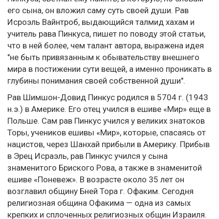
его сына, он вложил саму суть своей души. Рав
Исроэль Вайнтроб, выдающийся талмид хахам и
учитель рава Пинкуса, пишет по поводу этой статьи,
что в ней более, чем талант автора, выражена идея
"не быть привязанным к обывательству внешнего
мира в постижении сути вещей, а именно проникать в
глубины понимания своей собственной души".
Рав Шимшон-Довид Пинкус родился в 5704 г. (1943
н.э.) в Америке. Его отец учился в ешиве «Мир» еще в
Польше. Сам рав Пинкус учился у великих знатоков
Торы, учеников ешивы «Мир», которые, спасаясь от
нацистов, через Шанхай прибыли в Америку. Прибыв
в Эрец Исраэль, рав Пинкус учился у сына
знаменитого Бриского Рова, а также в знаменитой
ешиве «Поневеж». В возрасте около 35 лет он
возглавил общину Бней Тора г. Офаким. Сегодня
религиозная община Офакима — одна из самых
крепких и сплоченных религиозных общин Израиля.