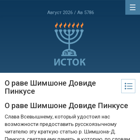
Август 2026 / Ав 5786
О раве Шимшоне Довиде
Пинкусе
О раве Шимшоне Довиде Пинкусе
Слава Всевышнему, который удостоил нас
возможности предоставить русскоязычному
читателю эту краткую статью р. Шимшона-Д.
Пинкуса, светлая ему память, в которую, по словам