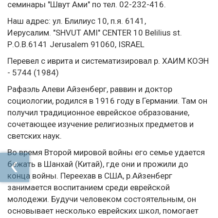
семинары "Швут Ами" по тел. 02-232-416.
Наш адрес: ул. Блилиус 10, п.я. 6141,
Иерусалим. "SHVUT AMI" CENTER 10 Belilius st.
Р.O.В.6141 Jerusalem 91060, ISRAEL
Перевел с иврита и систематизировал р. ХАИМ КОЭН
- 5744 (1984)
Рафаэль Алеви Айзенберг, раввин и доктор
социологии, родился в 1916 году в Германии. Там он
получил традиционное еврейское образование,
сочетающее изучение религиозных предметов и
светских наук.
Во время Второй мировой войны его семье удается
бежать в Шанхай (Китай), где они и прожили до
конца войны. Переехав в США, р.Айзенберг
занимается воспитанием среди еврейской
молодежи. Будучи человеком состоятельным, он
основывает несколько еврейских школ, помогает